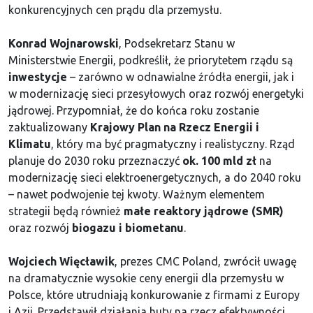
konkurencyjnych cen prądu dla przemysłu.
Konrad Wojnarowski
, Podsekretarz Stanu w
Ministerstwie Energii, podkreślił, że priorytetem rządu są
inwestycje
– zarówno w odnawialne źródła energii, jak i
w modernizację sieci przesyłowych oraz rozwój energetyki
jądrowej. Przypomniał, że do końca roku zostanie
zaktualizowany
Krajowy Plan na Rzecz Energii i
Klimatu
, który ma być pragmatyczny i realistyczny. Rząd
planuje do 2030 roku przeznaczyć
ok. 100 mld zł
na
modernizację sieci elektroenergetycznych, a do 2040 roku
– nawet podwojenie tej kwoty. Ważnym elementem
strategii będą również
małe reaktory jądrowe (SMR)
oraz rozwój
biogazu i biometanu
.
Wojciech Więcławik
, prezes CMC Poland, zwrócił uwagę
na dramatycznie wysokie ceny energii dla przemysłu w
Polsce, które utrudniają konkurowanie z firmami z Europy
i Azji. Przedstawił działania huty na rzecz efektywności