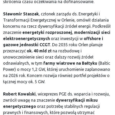
skrócenia czasu oczekiwania na dofinansowanie.
Sławomir Staszak
, członek zarządu ds. Energetyki i
Transformacji Energetycznej w Orlenie, omówił działania
koncernu na rzecz dywersyfikacji źródeł energii. Podkreślił
znaczenie
energetyki rozproszonej
,
modernizacji sieci
elektroenergetycznych
oraz inwestycji w
offshore i
gazowe jednostki CCGT
. Do 2035 roku Orlen planuje
przeznaczyć
ok. 40 mld zł
na rozbudowę i
unowocześnienie sieci oraz dalszy rozwój źródeł
odnawialnych, w tym
farmy wiatrowe na Bałtyku
(Baltic
Power) o mocy 1,2 GW, której uruchomienie zaplanowano
na 2026 rok. Koncern rozwija również portfel projektów o
łącznej mocy ok. 5 GW.
Robert Kowalski
, wiceprezes PGE ds. wsparcia i rozwoju,
zwrócił uwagę na znaczenie
dywersyfikacji miksu
energetycznego
oraz potrzebę stabilnych regulacji
prawnych i finansowych, które pozwolą utrzymać