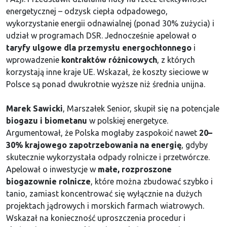
energetycznej – odzysk ciepła odpadowego,
wykorzystanie energii odnawialnej (ponad 30% zużycia) i
udział w programach DSR. Jednocześnie apelował o
taryfy ulgowe dla przemysłu energochłonnego
i
wprowadzenie
kontraktów różnicowych
, z których
korzystają inne kraje UE. Wskazał, że koszty sieciowe w
Polsce są ponad dwukrotnie wyższe niż średnia unijna.
Marek Sawicki
, Marszałek Senior, skupił się na potencjale
biogazu i biometanu
w polskiej energetyce.
Argumentował, że Polska mogłaby zaspokoić nawet
20–
30% krajowego zapotrzebowania na energię
, gdyby
skutecznie wykorzystała odpady rolnicze i przetwórcze.
Apelował o inwestycje w
małe, rozproszone
biogazownie rolnicze
, które można zbudować szybko i
tanio, zamiast koncentrować się wyłącznie na dużych
projektach jądrowych i morskich farmach wiatrowych.
Wskazał na konieczność uproszczenia procedur i