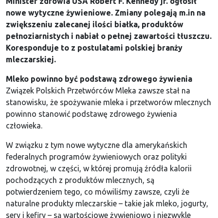
Minister zdrowia USA Robert F. Kennedy jr. ogłosił
nowe wytyczne żywieniowe. Zmiany polegają m.in na
zwiększeniu zalecanej ilości białka, produktów
pełnoziarnistych i nabiał o pełnej zawartości tłuszczu.
Koresponduje to z postulatami polskiej branży
mleczarskiej.
Mleko powinno być podstawą zdrowego żywienia
Związek Polskich Przetwórców Mleka zawsze stał na
stanowisku, że spożywanie mleka i przetworów mlecznych
powinno stanowić podstawę zdrowego żywienia
człowieka.
W związku z tym nowe wytyczne dla amerykańskich
federalnych programów żywieniowych oraz polityki
zdrowotnej, w części, w której promują źródła kalorii
pochodzących z produktów mlecznych, są
potwierdzeniem tego, co mówiliśmy zawsze, czyli że
naturalne produkty mleczarskie – takie jak mleko, jogurty,
sery i kefiry – są wartościowe żywieniowo i niezwykle