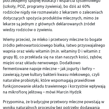
potrzebujemy spójnej edukacji i wsparcia systemowego
(szkoły, POZ, programy żywienia), bo dziś aż 60%
rodziców nigdy nie rozmawiało z lekarzem o zaleceniach
dotyczących spożycia produktów mlecznych, mimo że
lekarze są jednym z głównych deklarowanych źródeł
wiedzy rodziców o żywieniu.
Wiemy przecież, że mleko i przetwory mleczne to bogate
źródło pełnowartościowego białka, łatwo przyswajalnego
wapnia oraz wielu witamin (m.in. witaminy D i witamin z
grupy B), co przekłada się na stan naszych kości, zębów,
mięśni oraz układu nerwowego. Dodatkowo
fermentowane napoje mleczne – jak jogurty i kefiry –
zawierają żywe kultury bakterii kwasu mlekowego, czyli
naturalne probiotyki, które wspomagają prawidłowe
funkcjonowanie układu trawiennego i korzystnie wpływają
na mikroflorę jelitową – mówi Marcin Hydzik
Przypomina, że tradycyjne przetwory mleczne powstają w
wyniku naturalnych procesów bez potrzeby dodawania