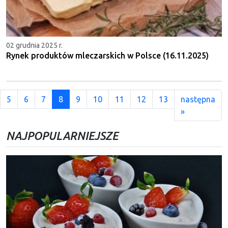
02 grudnia 2025 r.
Rynek produktów mleczarskich w Polsce (16.11.2025)
5
6
7
8
9
10
11
12
13
następna
»
NAJPOPULARNIEJSZE