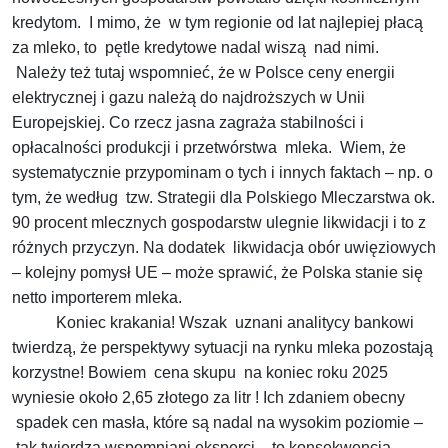
kredytom. I mimo, że w tym regionie od lat najlepiej płacą
za mleko, to pętle kredytowe nadal wiszą nad nimi.
Należy też tutaj wspomnieć, że w Polsce ceny energii
elektrycznej i gazu należą do najdroższych w Unii
Europejskiej. Co rzecz jasna zagraża stabilności i
opłacalności produkcji i przetwórstwa mleka. Wiem, że
systematycznie przypominam o tych i innych faktach – np. o
tym, że według tzw. Strategii dla Polskiego Mleczarstwa ok.
90 procent mlecznych gospodarstw ulegnie likwidacji i to z
różnych przyczyn. Na dodatek likwidacja obór uwięziowych
– kolejny pomysł UE – może sprawić, że Polska stanie się
netto importerem mleka.
Koniec krakania! Wszak uznani analitycy bankowi
twierdzą, że perspektywy sytuacji na rynku mleka pozostają
korzystne! Bowiem cena skupu na koniec roku 2025
wyniesie około 2,65 złotego za litr ! Ich zdaniem obecny
spadek cen masła, które są nadal na wysokim poziomie –
tak twierdzą wspomniani eksperci – to konsekwencja