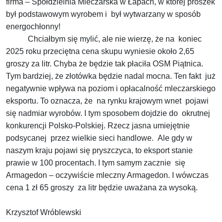
firma – Spółdzielnia Mleczarska w Łapach, w której proszek
był podstawowym wyrobem i był wytwarzany w sposób
energochłonny!
Chciałbym się mylić, ale nie wierzę, że na koniec
2025 roku przeciętna cena skupu wyniesie około 2,65
groszy za litr. Chyba że będzie tak płaciła OSM Piątnica.
Tym bardziej, że złotówka będzie nadal mocna. Ten fakt już
negatywnie wpływa na poziom i opłacalność mleczarskiego
eksportu. To oznacza, że na rynku krajowym wnet pojawi
się nadmiar wyrobów. I tym sposobem dojdzie do okrutnej
konkurencji Polsko-Polskiej. Rzecz jasna umiejętnie
podsycanej przez wielkie sieci handlowe. Ale gdy w
naszym kraju pojawi się pryszczyca, to eksport stanie
prawie w 100 procentach. I tym samym zacznie się
Armagedon – oczywiście mleczny Armagedon. I wówczas
cena 1 zł 65 groszy za litr będzie uważana za wysoką.
Krzysztof Wróblewski