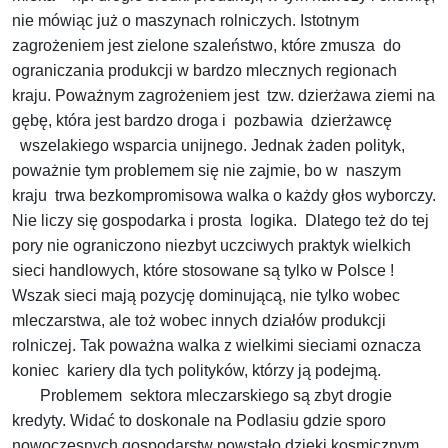
nie mówiąc już o maszynach rolniczych. Istotnym
zagrożeniem jest zielone szaleństwo, które zmusza do
ograniczania produkcji w bardzo mlecznych regionach
kraju. Poważnym zagrożeniem jest tzw. dzierżawa ziemi na
gębę, która jest bardzo droga i pozbawia dzierżawcę
wszelakiego wsparcia unijnego. Jednak żaden polityk,
poważnie tym problemem się nie zajmie, bo w naszym
kraju trwa bezkompromisowa walka o każdy głos wyborczy.
Nie liczy się gospodarka i prosta logika. Dlatego też do tej
pory nie ograniczono niezbyt uczciwych praktyk wielkich
sieci handlowych, które stosowane są tylko w Polsce !
Wszak sieci mają pozycję dominującą, nie tylko wobec
mleczarstwa, ale toż wobec innych działów produkcji
rolniczej. Tak poważna walka z wielkimi sieciami oznacza
koniec kariery dla tych polityków, którzy ją podejmą.
Problemem sektora mleczarskiego są zbyt drogie
kredyty. Widać to doskonale na Podlasiu gdzie sporo
nowoczesnych gospodarstw powstało dzięki kosmicznym