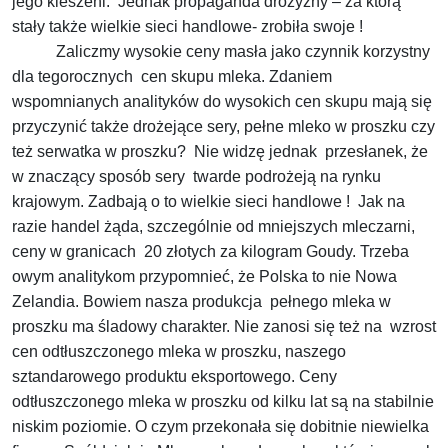
jego kieszeni. Jednak propaganda drożyzny – za którą
stały także wielkie sieci handlowe- zrobiła swoje !
Zaliczmy wysokie ceny masła jako czynnik korzystny
dla tegorocznych cen skupu mleka. Zdaniem
wspomnianych analityków do wysokich cen skupu mają się
przyczynić także drożejące sery, pełne mleko w proszku czy
też serwatka w proszku? Nie widzę jednak przesłanek, że
w znaczący sposób sery twarde podrożeją na rynku
krajowym. Zadbają o to wielkie sieci handlowe ! Jak na
razie handel żąda, szczególnie od mniejszych mleczarni,
ceny w granicach 20 złotych za kilogram Goudy. Trzeba
owym analitykom przypomnieć, że Polska to nie Nowa
Zelandia. Bowiem nasza produkcja pełnego mleka w
proszku ma śladowy charakter. Nie zanosi się też na wzrost
cen odtłuszczonego mleka w proszku, naszego
sztandarowego produktu eksportowego. Ceny
odtłuszczonego mleka w proszku od kilku lat są na stabilnie
niskim poziomie. O czym przekonała się dobitnie niewielka