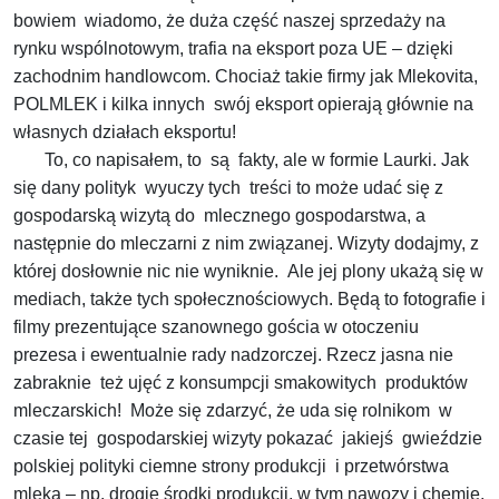
bowiem wiadomo, że duża część naszej sprzedaży na
rynku wspólnotowym, trafia na eksport poza UE – dzięki
zachodnim handlowcom. Chociaż takie firmy jak Mlekovita,
POLMLEK i kilka innych swój eksport opierają głównie na
własnych działach eksportu!
To, co napisałem, to są fakty, ale w formie Laurki. Jak
się dany polityk wyuczy tych treści to może udać się z
gospodarską wizytą do mlecznego gospodarstwa, a
następnie do mleczarni z nim związanej. Wizyty dodajmy, z
której dosłownie nic nie wyniknie. Ale jej plony ukażą się w
mediach, także tych społecznościowych. Będą to fotografie i
filmy prezentujące szanownego gościa w otoczeniu
prezesa i ewentualnie rady nadzorczej. Rzecz jasna nie
zabraknie też ujęć z konsumpcji smakowitych produktów
mleczarskich! Może się zdarzyć, że uda się rolnikom w
czasie tej gospodarskiej wizyty pokazać jakiejś gwieździe
polskiej polityki ciemne strony produkcji i przetwórstwa
mleka – np. drogie środki produkcji, w tym nawozy i chemię,