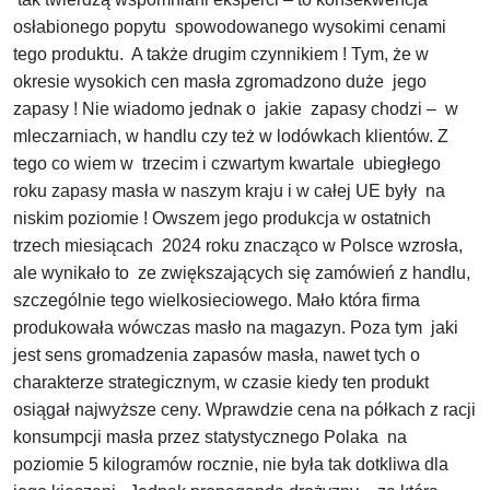
osłabionego popytu spowodowanego wysokimi cenami
tego produktu. A także drugim czynnikiem ! Tym, że w
okresie wysokich cen masła zgromadzono duże jego
zapasy ! Nie wiadomo jednak o jakie zapasy chodzi – w
mleczarniach, w handlu czy też w lodówkach klientów. Z
tego co wiem w trzecim i czwartym kwartale ubiegłego
roku zapasy masła w naszym kraju i w całej UE były na
niskim poziomie ! Owszem jego produkcja w ostatnich
trzech miesiącach 2024 roku znacząco w Polsce wzrosła,
ale wynikało to ze zwiększających się zamówień z handlu,
szczególnie tego wielkosieciowego. Mało która firma
produkowała wówczas masło na magazyn. Poza tym jaki
jest sens gromadzenia zapasów masła, nawet tych o
charakterze strategicznym, w czasie kiedy ten produkt
osiągał najwyższe ceny. Wprawdzie cena na półkach z racji
konsumpcji masła przez statystycznego Polaka na
poziomie 5 kilogramów rocznie, nie była tak dotkliwa dla